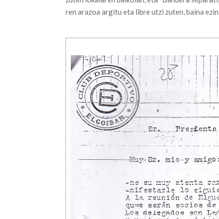
ren arazoa argitu eta libre utzi zuten, baina ezi