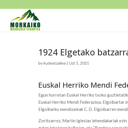
1924 Elgetako batzarr
by
kudeatzailea
|
Uzt 5, 2021
Euskal Herriko Mendi Fed
Egun horretan Euskal Herriko txoko guztietatik 
Euskal Herriko Mendi Federazioa. Elgoibartar m
Elgoibarko mendizaleak C. D. Elgoibarren mendi 
Zoritxarrez, Martin Iglesias lehendakariak ezin
zuten lokalaren balkoian, eta “Bandera separatis