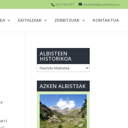
943 740 297
morkaiko@morkaiko.eus
EA
EKITALDIAK
ZERBITZUAK
KONTAKTUA
ALBISTEEN
HISTORIKOA
ALBISTEEN
HISTORIKOA
AZKEN ALBISTEAK
te
arri
ta”