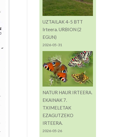
UZTAILAK 4-5 BTT
Irteera. URBION (2
EGUN)
2026-05-31
NATUR HAUR IRTEERA.
EKAINAK 7.
TXIMELETAK
EZAGUTZEKO
IRTEERA.
2026-05-26