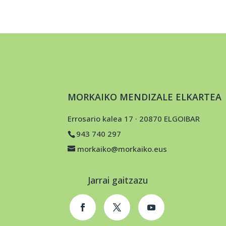
MORKAIKO MENDIZALE ELKARTEA
Errosario kalea 17 · 20870 ELGOIBAR
943 740 297
morkaiko@morkaiko.eus
Jarrai gaitzazu