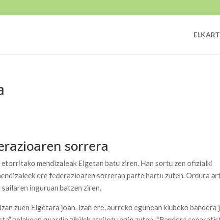
ELKART
a
erazioaren sorrera
etorritako mendizaleak Elgetan batu ziren. Han sortu zen ofizialki
endizaleek ere federazioaren sorreran parte hartu zuten. Ordura ar
sailaren inguruan batzen ziren.
 izan zuen Elgetara joan. Izan ere, aurreko egunean klubeko bandera j
ta” zelakoan guardia zibilek atxilotu egin zuten. “Bandera separatis