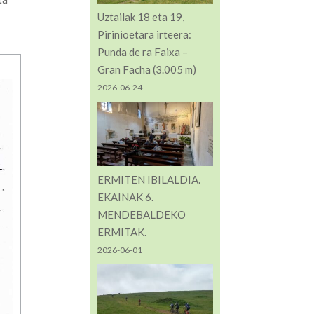
Uztailak 18 eta 19,
Pirinioetara irteera:
Punda de ra Faixa –
Gran Facha (3.005 m)
2026-06-24
ERMITEN IBILALDIA.
EKAINAK 6.
MENDEBALDEKO
ERMITAK.
2026-06-01