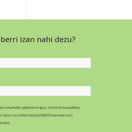
 berri izan nahi dezu?
gure marketin-plataforma gisa. Ondoren harpidetza
zen duzu zure informazioa MailChimp enpresari
atzeko.
MailChimpen pribatutasun-praktikei buruzko
zazu hemen.