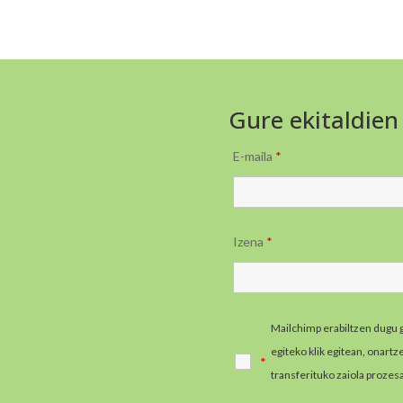
Gure ekitaldien
E-maila
*
Izena
*
Mailchimp erabiltzen dugu 
egiteko klik egitean, onart
*
transferituko zaiola prozes
informazio gehiago jaso e