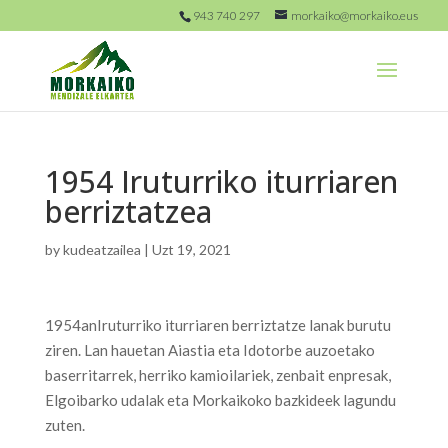
943 740 297
morkaiko@morkaiko.eus
1954 Iruturriko iturriaren
berriztatzea
by
kudeatzailea
|
Uzt 19, 2021
1954anIruturriko iturriaren berriztatze lanak burutu
ziren. Lan hauetan Aiastia eta Idotorbe auzoetako
baserritarrek, herriko kamioilariek, zenbait enpresak,
Elgoibarko udalak eta Morkaikoko bazkideek lagundu
zuten.