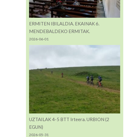
ERMITEN IBILALDIA. EKAINAK 6.
MENDEBALDEKO ERMITAK.
2026-06-01
UZTAILAK 4-5 BTT Irteera. URBION (2
EGUN)
2026-05-31