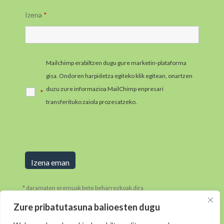
Izena
*
Mailchimp erabiltzen dugu gure marketin-plataforma
gisa. Ondoren harpidetza egiteko klik egitean, onartzen
duzu zure informazioa MailChimp enpresari
*
transferituko zaiola prozesatzeko.
MailChimpen
pribatutasun-praktikei buruzko informazio gehiago jaso
ezazu hemen.
* daramaten eremuak bete beharrezkoak dira
Zure pribatutasuna balioesten dugu