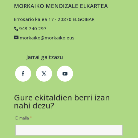
MORKAIKO MENDIZALE ELKARTEA
Errosario kalea 17 · 20870 ELGOIBAR
943 740 297
morkaiko@morkaiko.eus
Jarrai gaitzazu
Gure ekitaldien berri izan
nahi dezu?
E-maila
*