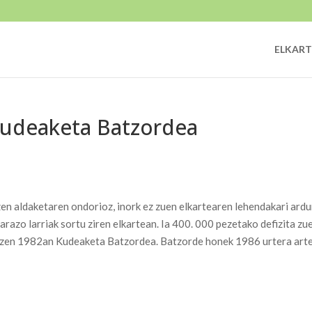
ELKART
Kudeaketa Batzordea
en aldaketaren ondorioz, inork ez zuen elkartearen lehendakari ardu
arazo larriak sortu ziren elkartean. Ia 400. 000 pezetako defizita zu
tu zen 1982an Kudeaketa Batzordea. Batzorde honek 1986 urtera art