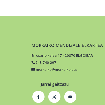
MORKAIKO MENDIZALE ELKARTEA
Errosario kalea 17 · 20870 ELGOIBAR
943 740 297
morkaiko@morkaiko.eus
Jarrai gaitzazu