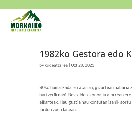
1982ko Gestora edo 
by
kudeatzailea
|
Uzt 28, 2021
80ko hamarkadaren atarian, gizartean nabaria z
hartzerik nahi. Bestalde, ekonomia alorrean ere 
elkarteak. Hau guztia hau kontutan izanik sor
jardun zuen lanean.