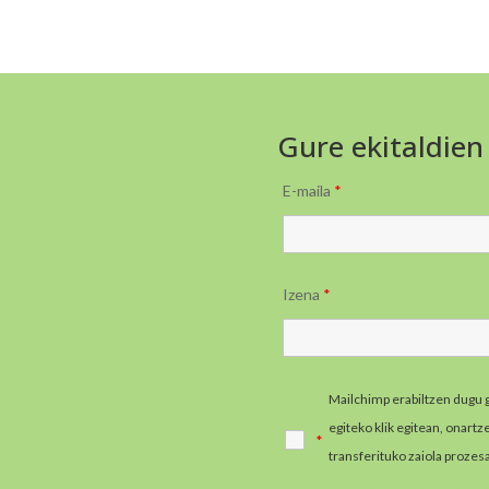
Gure ekitaldien
E-maila
*
Izena
*
Mailchimp erabiltzen dugu 
egiteko klik egitean, onart
*
transferituko zaiola prozes
informazio gehiago jaso e