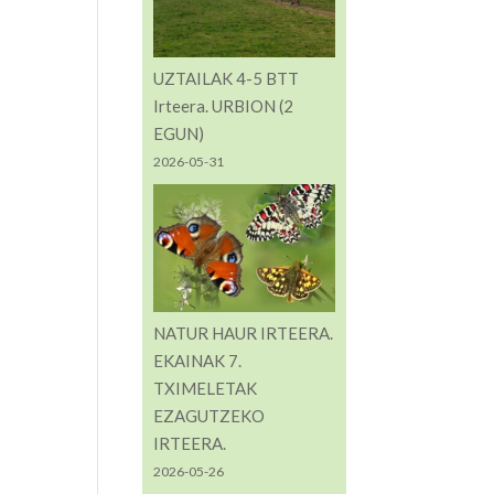
UZTAILAK 4-5 BTT
Irteera. URBION (2
EGUN)
2026-05-31
NATUR HAUR IRTEERA.
EKAINAK 7.
TXIMELETAK
EZAGUTZEKO
IRTEERA.
2026-05-26