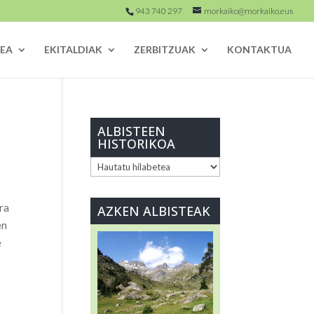
943 740 297
morkaiko@morkaiko.eus
EA
EKITALDIAK
ZERBITZUAK
KONTAKTUA
ALBISTEEN
HISTORIKOA
ALBISTEEN
HISTORIKOA
ra
AZKEN ALBISTEAK
en
e