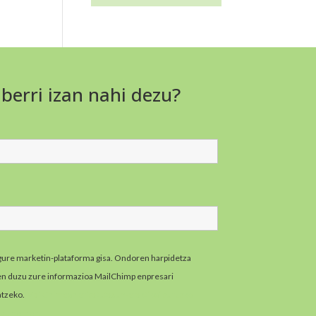
 berri izan nahi dezu?
gure marketin-plataforma gisa. Ondoren harpidetza
zen duzu zure informazioa MailChimp enpresari
atzeko.
MailChimpen pribatutasun-praktikei buruzko
zazu hemen.