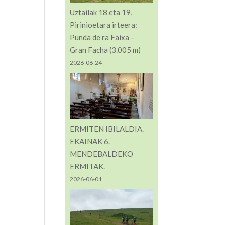
Uztailak 18 eta 19,
Pirinioetara irteera:
Punda de ra Faixa –
Gran Facha (3.005 m)
2026-06-24
ERMITEN IBILALDIA.
EKAINAK 6.
MENDEBALDEKO
ERMITAK.
2026-06-01