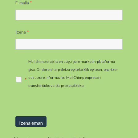
E-maila
*
Izena
*
Mailchimp erabiltzen dugu gure marketin-plataforma
gisa. Ondoren harpidetza egiteko klik egitean, onartzen
duzu zure informazioa MailChimp enpresari
*
transferituko zaiola prozesatzeko.
MailChimpen
pribatutasun-praktikei buruzko informazio gehiago jaso
ezazu hemen.