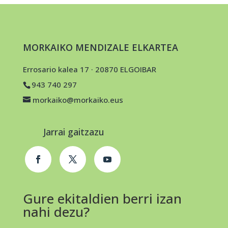
MORKAIKO MENDIZALE ELKARTEA
Errosario kalea 17 · 20870 ELGOIBAR
943 740 297
morkaiko@morkaiko.eus
Jarrai gaitzazu
Gure ekitaldien berri izan
nahi dezu?