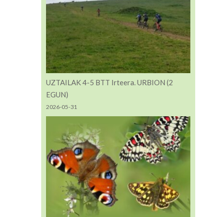
UZTAILAK 4-5 BTT Irteera. URBION (2
EGUN)
2026-05-31