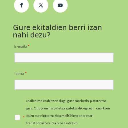
Gure ekitaldien berri izan
nahi dezu?
E-maila
*
Izena
*
Mailchimp erabiltzen dugu gure marketin-plataforma
gisa. Ondoren harpidetza egiteko klik egitean, onartzen
duzu zure informazioa MailChimp enpresari
*
transferituko zaiola prozesatzeko.
MailChimpen