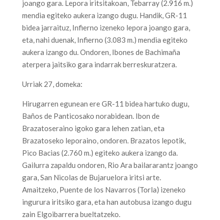
joango gara. Lepora iritsitakoan, Tebarray (2.916 m.)
mendia egiteko aukera izango dugu. Handik, GR-11
bidea jarraituz, Infierno izeneko lepora joango gara,
eta, nahi duenak, Infierno (3.083 m.) mendia egiteko
aukera izango du. Ondoren, Ibones de Bachimaña
aterpera jaitsiko gara indarrak berreskuratzera.
Urriak 27, domeka:
Hirugarren egunean ere GR-11 bidea hartuko dugu,
Baños de Panticosako norabidean. Ibon de
Brazatoseraino igoko gara lehen zatian, eta
Brazatoseko leporaino, ondoren. Brazatos lepotik,
Pico Bacias (2.760 m.) egiteko aukera izango da.
Gailurra zapaldu ondoren, Rio Ara bailararantz joango
gara, San Nicolas de Bujaruelora iritsi arte.
Amaitzeko, Puente de los Navarros (Torla) izeneko
ingurura iritsiko gara, eta han autobusa izango dugu
zain Elgoibarrera bueltatzeko.