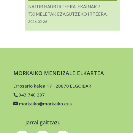
NATUR HAUR IRTEERA. EKAINAK 7.
TXIMELETAK EZAGUTZEKO IRTEERA.
2026-05-26
MORKAIKO MENDIZALE ELKARTEA
Errosario kalea 17 · 20870 ELGOIBAR
943 740 297
morkaiko@morkaiko.eus
Jarrai gaitzazu