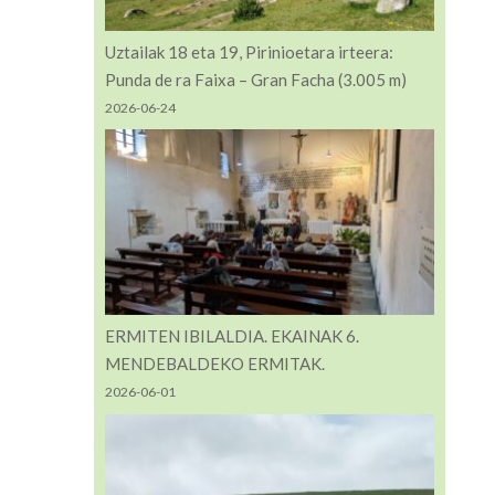
Uztailak 18 eta 19, Pirinioetara irteera:
Punda de ra Faixa – Gran Facha (3.005 m)
2026-06-24
ERMITEN IBILALDIA. EKAINAK 6.
MENDEBALDEKO ERMITAK.
2026-06-01