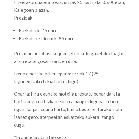
Irteera-ordua eta tokia: urriak 25, ostirala, 05:00etan,
Kalegoen plazan.
Prezioak:
Bazkideek: 75 euro
Bazkide ez direnek: 85 euro
Prezioan autobuseko joan-etorria, bi gauetako loa, bi
afari eta bi gosari sartzen dira.
Izena emateko azken eguna: urriak 17 (25
lagunentzako tokia hartu dugu).
Oharra: hiru eguneko motxila prestatu behar da, eta
hori izango da bizkarrean eramango duguna. Lehen
eguneko jan-edana hartu, baina beste bietarako, nahi
izanez gero, aterpeetan eskatzeko aukera izango
dugu.
*Frondiellas Cristalesetik