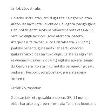
Urriak 25, ostirala:
Goizeko 05:00etan jarri dugu zita Kalegoen plazan.
Autobusa hartu eta Sallent de Gallegora joango gara.
Han, botak jantzi, motxila bizkarrera bota eta GR-11
hartuko dugu Respomusoko aterpera joateko.
Aterpera iritsitakoan, Pico Cristalesera (2.889 m.)
joateko behar duguna motxilan sartu ondoren,
gailurrerako bidea hartuko dugu. Cristales egin nahi
ez duenak Musales (2.654 m.) egiteko aukera izango
du. Gailurrera igo eta inguruetako parajeekin gozatu
ondoren, Respomusora bueltako gara atsedena
hartzera.
Urriak 26, zapatua:
Goizean jaiki eta gosaldu ondoren, GR-11 mendi-
bidea hartuko dugu, berriz ere, eta Tebarray leporantz