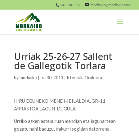
943 740 297
morkaiko@morkaiko.eus
Urriak 25-26-27 Sallent
de Gallegotik Torlara
by
morkaiko
|
Ira 30, 2013
|
Irteerak
,
Orokorra
HIRU EGUNEKO MENDI-IBILALDIA, GR-11
ARRASTOA LAGUN DUGULA
Urriko azken asteburuan mendian eta lagunartean
gozatu nahi baduzu, irakurri segidan datorrena.