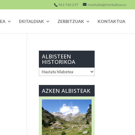
943 740 297
morkaiko@morkaiko.eus
EA
EKITALDIAK
ZERBITZUAK
KONTAKTUA
ALBISTEEN
HISTORIKOA
ALBISTEEN
HISTORIKOA
AZKEN ALBISTEAK