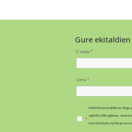
Gure ekitaldien
E-maila
*
Izena
*
Mailchimp erabiltzen dugu 
egiteko klik egitean, onart
*
transferituko zaiola prozes
informazio gehiago jaso e