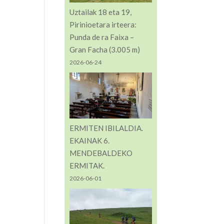
Uztailak 18 eta 19,
Pirinioetara irteera:
Punda de ra Faixa –
Gran Facha (3.005 m)
2026-06-24
ERMITEN IBILALDIA.
EKAINAK 6.
MENDEBALDEKO
ERMITAK.
2026-06-01