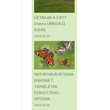
UZTAILAK 4-5 BTT
Irteera. URBION (2
EGUN)
2026-05-31
NATUR HAUR IRTEERA.
EKAINAK 7.
TXIMELETAK
EZAGUTZEKO
IRTEERA.
2026-05-26