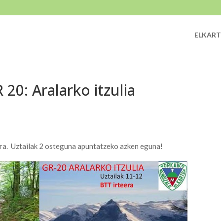
ELKART
 20: Aralarko itzulia
era. Uztailak 2 osteguna apuntatzeko azken eguna!