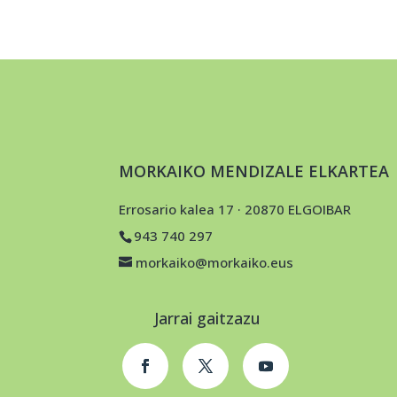
MORKAIKO MENDIZALE ELKARTEA
Errosario kalea 17 · 20870 ELGOIBAR
943 740 297
morkaiko@morkaiko.eus
Jarrai gaitzazu