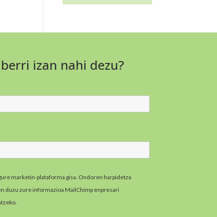
 berri izan nahi dezu?
gure marketin-plataforma gisa. Ondoren harpidetza
zen duzu zure informazioa MailChimp enpresari
atzeko.
MailChimpen pribatutasun-praktikei buruzko
zazu hemen.