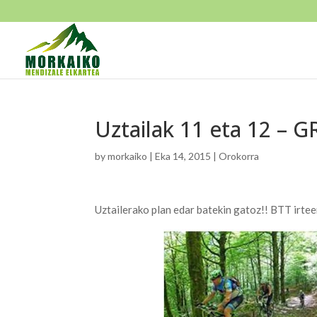
Uztailak 11 eta 12 – GR
by
morkaiko
|
Eka 14, 2015
|
Orokorra
Uztailerako plan edar batekin gatoz!! BTT irte