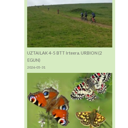
UZTAILAK 4-5 BTT Irteera. URBION (2
EGUN)
2026-05-31