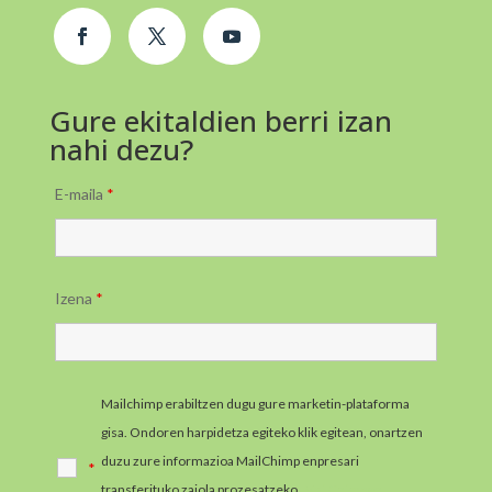
Gure ekitaldien berri izan
nahi dezu?
E-maila
*
Izena
*
Mailchimp erabiltzen dugu gure marketin-plataforma
gisa. Ondoren harpidetza egiteko klik egitean, onartzen
duzu zure informazioa MailChimp enpresari
*
transferituko zaiola prozesatzeko.
MailChimpen