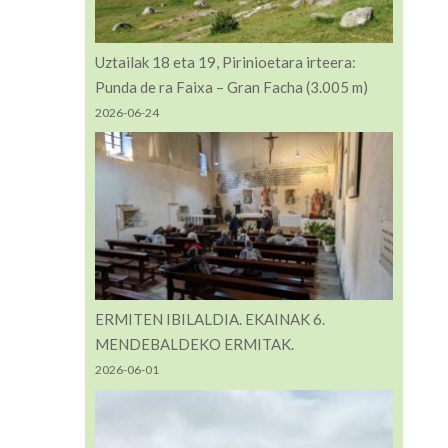
Uztailak 18 eta 19, Pirinioetara irteera:
Punda de ra Faixa – Gran Facha (3.005 m)
2026-06-24
ERMITEN IBILALDIA. EKAINAK 6.
MENDEBALDEKO ERMITAK.
2026-06-01