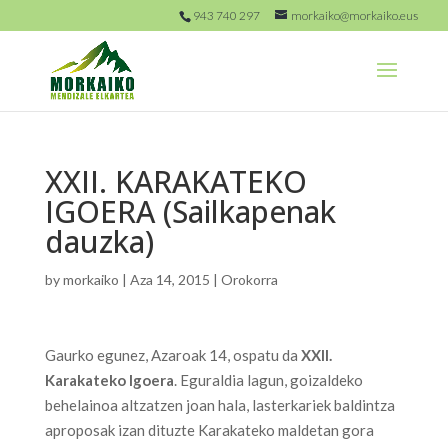
943 740 297
morkaiko@morkaiko.eus
XXII. KARAKATEKO
IGOERA (Sailkapenak
dauzka)
by
morkaiko
|
Aza 14, 2015
|
Orokorra
Gaurko egunez, Azaroak 14, ospatu da
XXII.
Karakateko Igoera
. Eguraldia lagun, goizaldeko
behelainoa altzatzen joan hala, lasterkariek baldintza
aproposak izan dituzte Karakateko maldetan gora