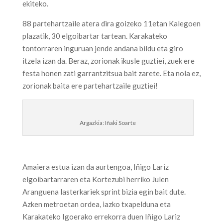
ekiteko.
88 partehartzaile atera dira goizeko 11etan Kalegoen
plazatik, 30 elgoibartar tartean. Karakateko
tontorraren inguruan jende andana bildu eta giro
itzela izan da. Beraz, zorionak ikusle guztiei, zuek ere
festa honen zati garrantzitsua bait zarete. Eta nola ez,
zorionak baita ere partehartzaile guztiei!
Argazkia: Iñaki Soarte
Amaiera estua izan da aurtengoa, Iñigo Lariz
elgoibartarraren eta Kortezubi herriko Julen
Aranguena lasterkariek sprint bizia egin bait dute.
Azken metroetan ordea, iazko txapelduna eta
Karakateko Igoerako errekorra duen Iñigo Lariz