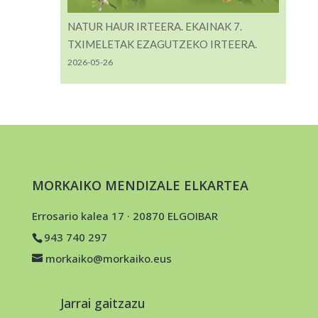
NATUR HAUR IRTEERA. EKAINAK 7.
TXIMELETAK EZAGUTZEKO IRTEERA.
2026-05-26
MORKAIKO MENDIZALE ELKARTEA
Errosario kalea 17 · 20870 ELGOIBAR
943 740 297
morkaiko@morkaiko.eus
Jarrai gaitzazu