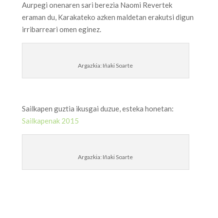
Aurpegi onenaren sari berezia Naomi Revertek
eraman du, Karakateko azken maldetan erakutsi digun
irribarreari omen eginez.
Argazkia: Iñaki Soarte
Sailkapen guztia ikusgai duzue, esteka honetan:
Sailkapenak 2015
Argazkia: Iñaki Soarte