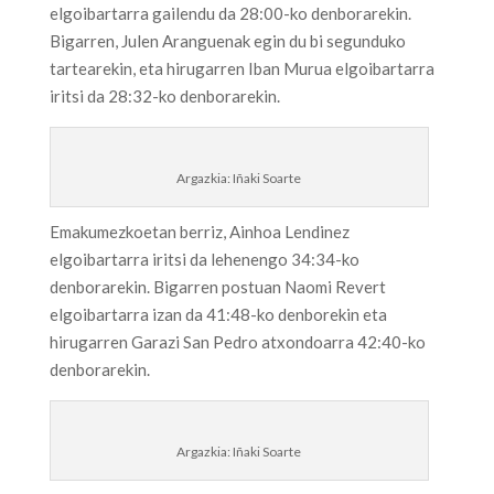
elgoibartarra gailendu da 28:00-ko denborarekin.
Bigarren, Julen Aranguenak egin du bi segunduko
tartearekin, eta hirugarren Iban Murua elgoibartarra
iritsi da 28:32-ko denborarekin.
Argazkia: Iñaki Soarte
Emakumezkoetan berriz, Ainhoa Lendinez
elgoibartarra iritsi da lehenengo 34:34-ko
denborarekin. Bigarren postuan Naomi Revert
elgoibartarra izan da 41:48-ko denborekin eta
hirugarren Garazi San Pedro atxondoarra 42:40-ko
denborarekin.
Argazkia: Iñaki Soarte